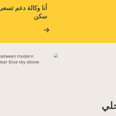
أنا
وكالة دعم
تسعى 
سكن
حلي