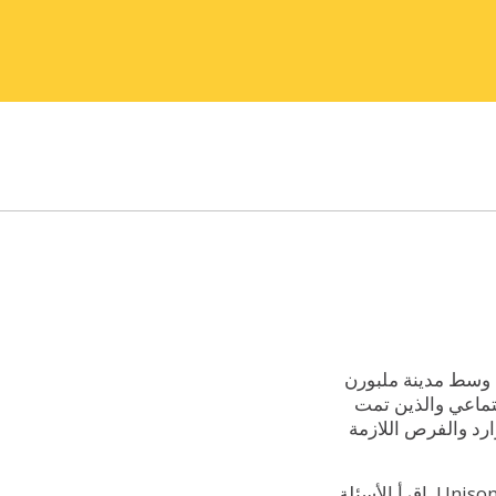
Un إسكاناً اجتماعياً طويل الأمد في وسط مدينة ملبورن
جتماعي والذين تمت
رد والفرص اللازمة
يتم تقييم الأهلية للإسكان الاجتماعي من قبل Housing Victoria من خلال سجل الإسكان الفيكتوري، وليس من قبل Unison. اقرأ الأسئلة