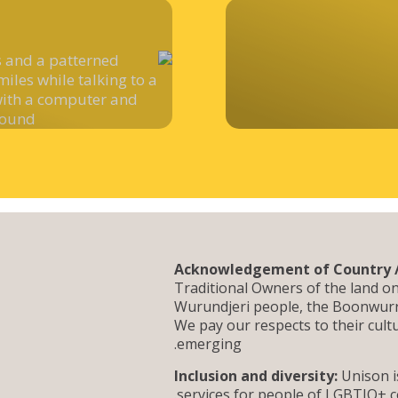
Acknowledgement of Country /
Traditional Owners of the land on
Wurundjeri people, the Boonwurr
We pay our respects to their cult
emerging.
Inclusion and diversity:
Unison is
services for people of LGBTIQ+ c