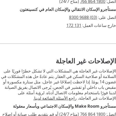
:
1800 864 766
(متاح 24/7)
رو الإسكان الانتقالي والإسكان العام في كنسينغتون
 على:
(03) 9688 8300
 ساعات العمل:
131 172
صلاحات غير العاجلة
احات غير العاجلة هي المشكلات التي لا تشكل خطرًا فوريًا على
مة أو صلاحية السكن في العقار. يتم عادةً حل هذه المشكلات في
غضون 14 يومًا. إذا لاحظت إصلاحًا غير عاجل، مثل ستارة مكسورة أو
باب داخلي أو تقشير في الجص، يُرجى الاتصال بفريق الصيانة
 فورًا باستخدام معلومات الاتصال أدناه. لرؤية أمثلة على
احات غير العاجلة،
راجع الأسئلة الشائعة لدينا.
ان الاجتماعي وبأسعار معقولة
:
1800 864 766
(متاح 24/7) أو قم بتقديم طلب صيانة أو إصلاح